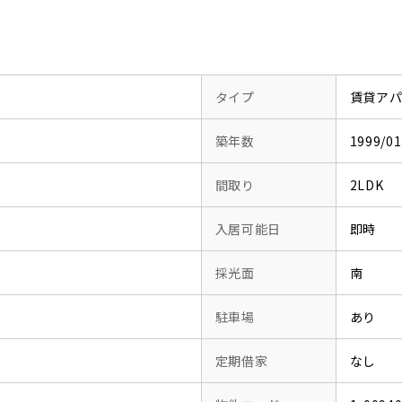
タイプ
賃貸ア
築年数
1999/
間取り
2LDK
入居可能日
即時
採光面
南
駐車場
あり
定期借家
なし