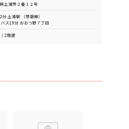
県土浦市２番１２号
2分 土浦駅 （常磐線）
 バス19分 おおつ野７丁目
 / 2階建