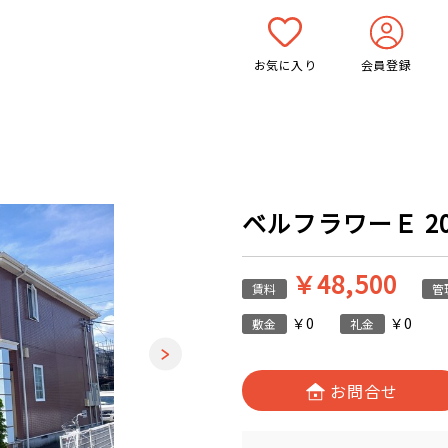
お気に入り
会員登録
ベルフラワーＥ 202
￥48,500
賃料
管
￥0
￥0
敷金
礼金
お問合せ