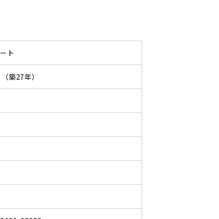
パート
01 （築27年）