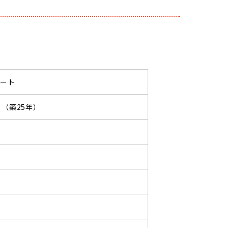
パート
05 （築25年）