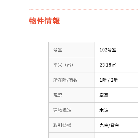
物件情報
号室
102号室
平米（㎡）
23.18㎡
所在階/階数
1階 / 2階
現況
空室
建物構造
木造
取引態様
売主/貸主