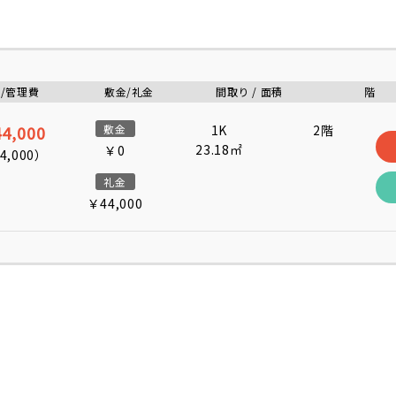
/管理費
敷金/礼金
間取り / 面積
階
4,000
敷金
1K
2階
23.18㎡
￥0
4,000
）
礼金
￥44,000