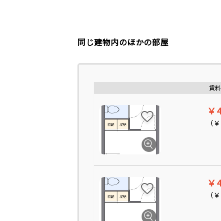
同じ建物内のほかの部屋
賃料
￥4
（
￥
￥4
（
￥