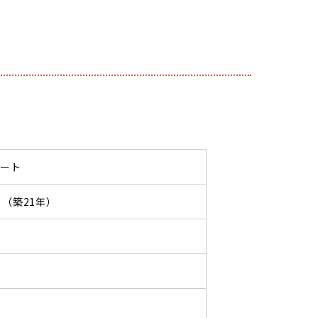
パート
05 （築21年）