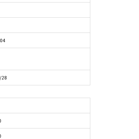
204
/28
0
0