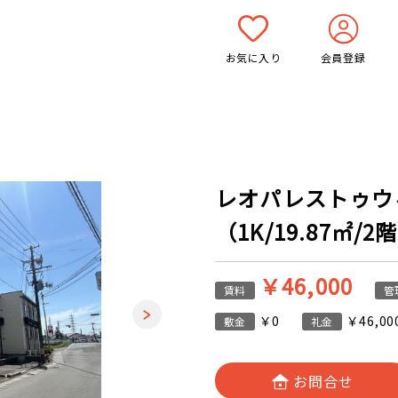
お気に入り
会員登録
レオパレストゥウィ
（1K/19.87㎡/2
￥46,000
賃料
管
￥0
￥46,00
敷金
礼金
お問合せ