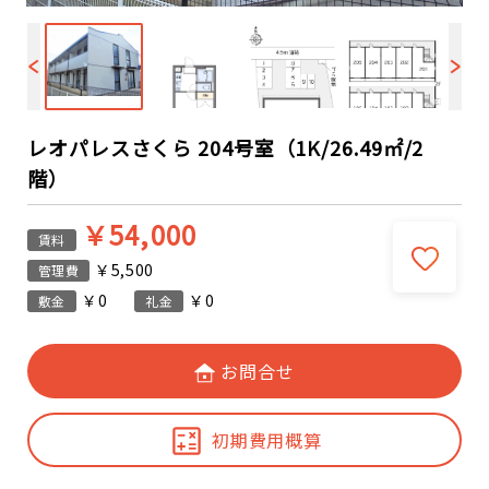
レオパレスさくら 204号室（1K/26.49㎡/2
階）
￥54,000
賃料
￥5,500
管理費
￥0
￥0
敷金
礼金
お問合せ
初期費用概算