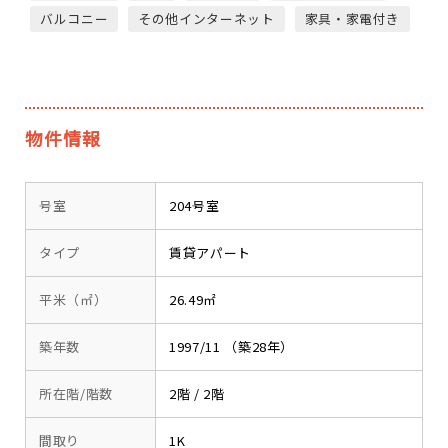
バルコニー
その他インターネット
家具・家電付き
物件情報
号室
204号室
タイプ
賃貸アパート
平米（㎡）
26.49㎡
築年数
1997/11 （築28年）
所在階/階数
2階 / 2階
間取り
1K