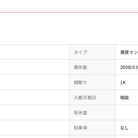
タイプ
賃貸マ
築年数
2008/
間取り
1K
入居可能日
相談
採光面
駐車場
なし