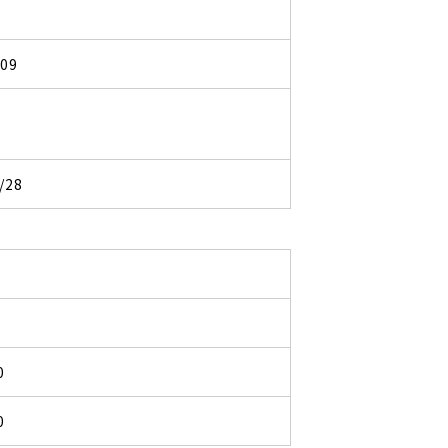
309
/28
0
0