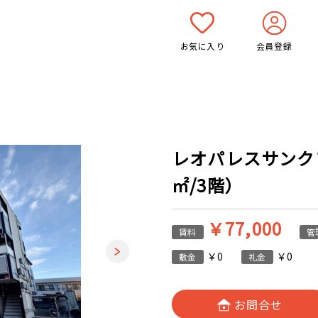
お気に入り
会員登録
レオパレスサンクフル
㎡/3階）
￥77,000
賃料
管
￥0
￥0
敷金
礼金
お問合せ