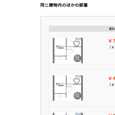
同じ建物内のほかの部屋
賃料
￥7
（
￥
￥4
（
￥