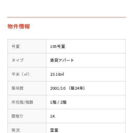
物件情報
号室
105号室
タイプ
賃貸アパート
平米（㎡）
23.18㎡
築年数
2001/10 （築24年）
所在階/階数
1階 / 2階
間取り
1K
現況
空室