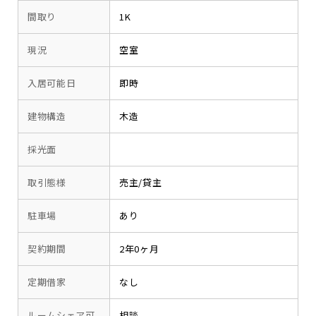
間取り
1K
現況
空室
入居可能日
即時
建物構造
木造
採光面
取引態様
売主/貸主
駐車場
あり
契約期間
2年0ヶ月
定期借家
なし
ルームシェア可
相談