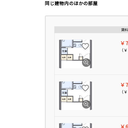
同じ建物内のほかの部屋
賃料
￥7
（
￥
￥7
（
￥
￥6