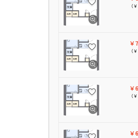
（
￥
￥7
（
￥
￥6
（
￥
￥6