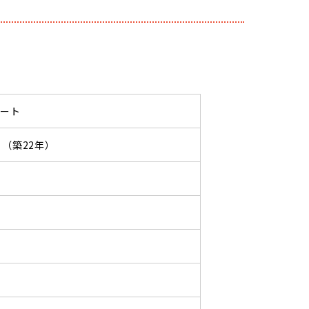
パート
03 （築22年）