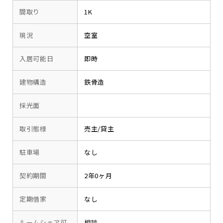
間取り
1K
現況
空室
入居可能日
即時
建物構造
鉄骨造
採光面
取引態様
売主/貸主
駐車場
なし
契約期間
2年0ヶ月
定期借家
なし
ルームシェア可
相談