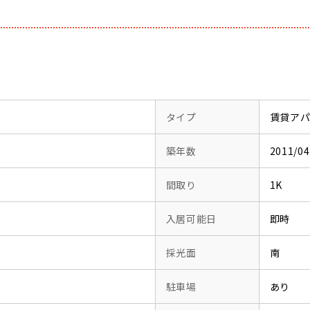
タイプ
賃貸ア
築年数
2011/
間取り
1K
入居可能日
即時
採光面
南
駐車場
あり