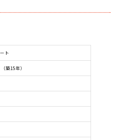
パート
04 （築15年）