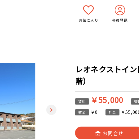
お気に入り
会員登録
レオネクストイン園部
階）
￥55,000
賃料
管
￥0
￥55,00
敷金
礼金
お問合せ