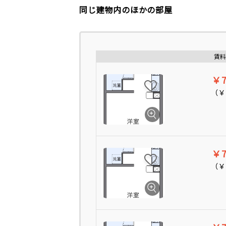
同じ建物内のほかの部屋
賃料
￥7
（
￥
￥7
（
￥