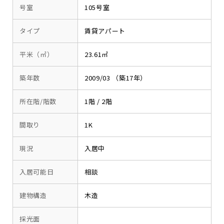
号室
105号室
タイプ
賃貸アパート
平米（㎡）
23.61㎡
築年数
2009/03 （築17年）
所在階/階数
1階 / 2階
間取り
1K
現況
入居中
入居可能日
相談
建物構造
木造
採光面