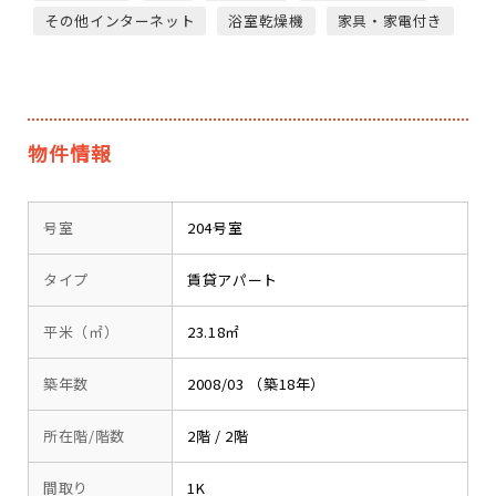
その他インターネット
浴室乾燥機
家具・家電付き
物件情報
号室
204号室
タイプ
賃貸アパート
平米（㎡）
23.18㎡
築年数
2008/03 （築18年）
所在階/階数
2階 / 2階
間取り
1K