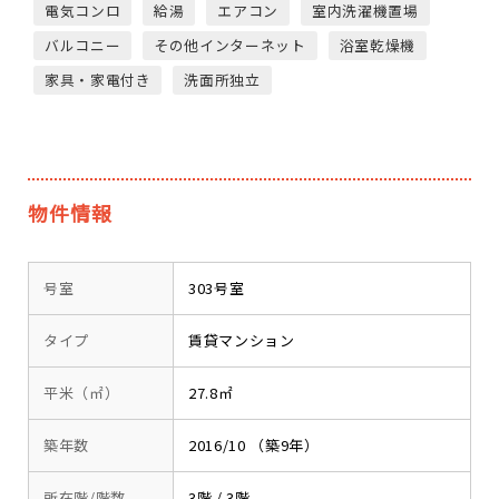
電気コンロ
給湯
エアコン
室内洗濯機置場
バルコニー
その他インターネット
浴室乾燥機
家具・家電付き
洗面所独立
物件情報
号室
303号室
タイプ
賃貸マンション
平米（㎡）
27.8㎡
築年数
2016/10 （築9年）
所在階/階数
3階 / 3階