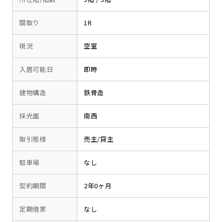
間取り
1R
現況
空室
入居可能日
即時
建物構造
鉄骨造
採光面
南西
取引態様
売主/貸主
駐車場
なし
契約期間
2年0ヶ月
定期借家
なし