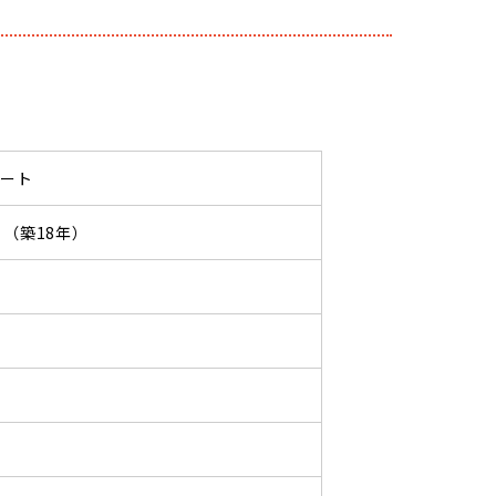
パート
07 （築18年）