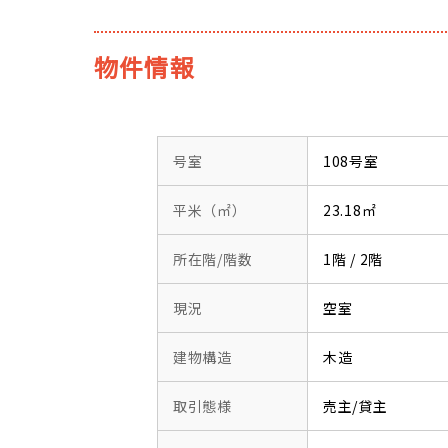
物件情報
号室
108号室
平米（㎡）
23.18㎡
所在階/階数
1階 / 2階
現況
空室
建物構造
木造
取引態様
売主/貸主