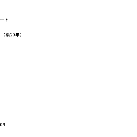
パート
07 （築20年）
109