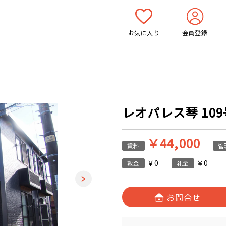
お気に入り
会員登録
レオパレス琴 109号
￥44,000
賃料
管
￥0
￥0
敷金
礼金
お問合せ