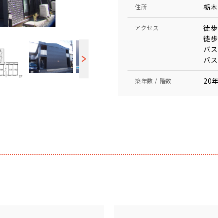
栃木
住所
徒歩
アクセス
徒歩
バス
バス
20年
築年数 / 階数