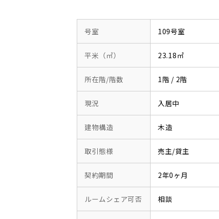
号室
109号室
平米（㎡）
23.18㎡
所在階/階数
1階 / 2階
現況
入居中
建物構造
木造
取引態様
売主/貸主
契約期間
2年0ヶ月
ルームシェア可否
相談