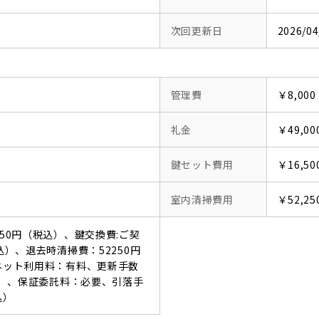
次回更新日
2026/04
管理費
￥8,000
礼金
￥49,00
鍵セット費用
￥16,50
室内清掃費用
￥52,25
550円（税込）、鍵交換費:ご契
込）、退去時清掃費：52250円
ーネット利用料：有料、更新手数
税込）、保証委託料：必要、引落手
込）