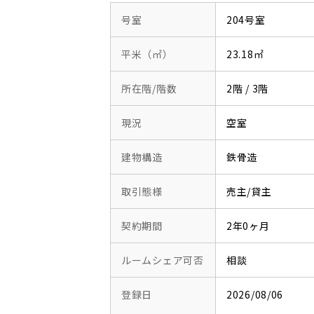
号室
204号室
平米（㎡）
23.18㎡
所在階/階数
2階 / 3階
現況
空室
建物構造
鉄骨造
取引態様
売主/貸主
契約期間
2年0ヶ月
ルームシェア可否
相談
登録日
2026/08/06