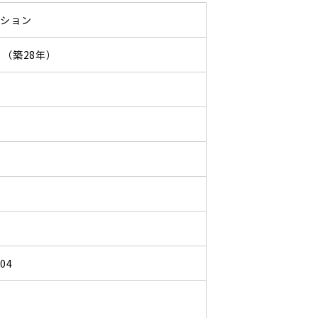
ンション
04 （築28年）
204