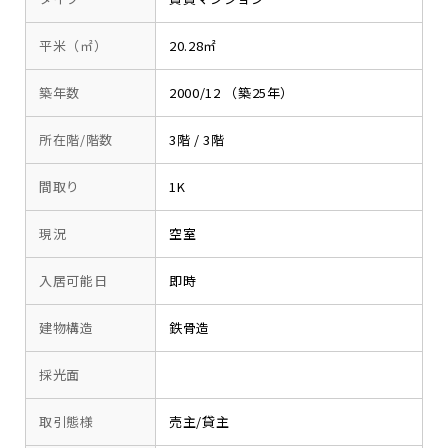
平米（㎡）
20.28㎡
築年数
2000/12 （築25年）
所在階/階数
3階 / 3階
間取り
1K
現況
空室
入居可能日
即時
建物構造
鉄骨造
採光面
取引態様
売主/貸主