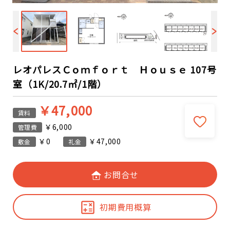
レオパレスＣｏｍｆｏｒｔ Ｈｏｕｓｅ 107号
室（1K/20.7㎡/1階）
￥47,000
賃料
￥6,000
管理費
￥0
￥47,000
敷金
礼金
お問合せ
初期費用概算