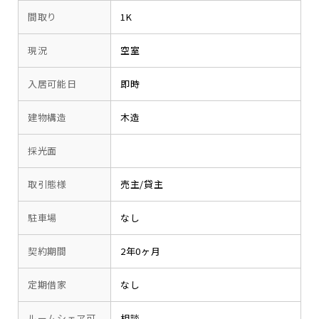
間取り
1K
現況
空室
入居可能日
即時
建物構造
木造
採光面
取引態様
売主/貸主
駐車場
なし
契約期間
2年0ヶ月
定期借家
なし
ルームシェア可
相談