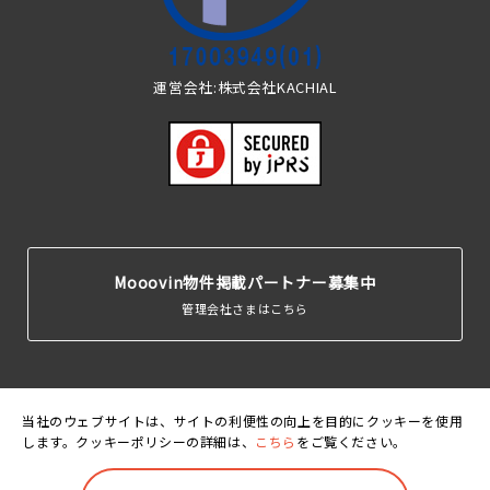
運営会社:株式会社KACHIAL
Mooovin物件掲載パートナー募集中
管理会社さまはこちら
当社のウェブサイトは、サイトの利便性の向上を目的にクッキーを使用
します。クッキーポリシーの詳細は、
こちら
をご覧ください。
運営会
利用規
個人情報保護
クッキーポリ
賃貸住宅居住者総
社
約
方針
シー
合保険