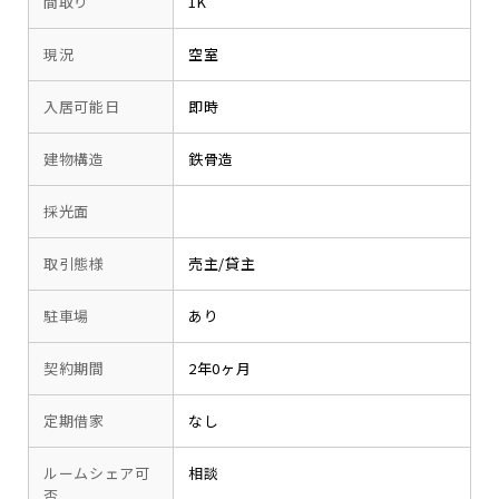
間取り
1K
現況
空室
入居可能日
即時
建物構造
鉄骨造
採光面
取引態様
売主/貸主
駐車場
あり
契約期間
2年0ヶ月
定期借家
なし
ルームシェア可
相談
否