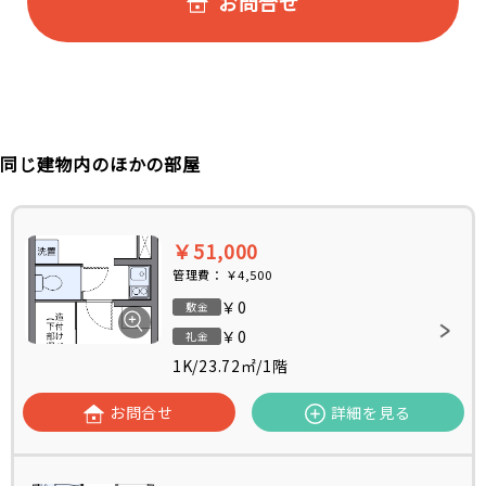
お問合せ
同じ建物内のほかの部屋
￥51,000
管理費：
￥4,500
￥0
敷金
￥0
礼金
1K
/
23.72㎡
/
1階
お問合せ
詳細を見る