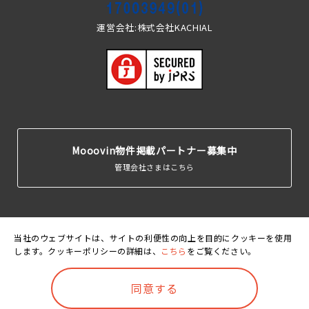
運営会社:株式会社KACHIAL
Mooovin物件掲載パートナー募集中
管理会社さまはこちら
当社のウェブサイトは、サイトの利便性の向上を目的にクッキーを使用
します。クッキーポリシーの詳細は、
こちら
をご覧ください。
運営会
利用規
個人情報保護
クッキーポリ
賃貸住宅居住者総
社
約
方針
シー
合保険
©Mooovin. All rights reserved.
同意する