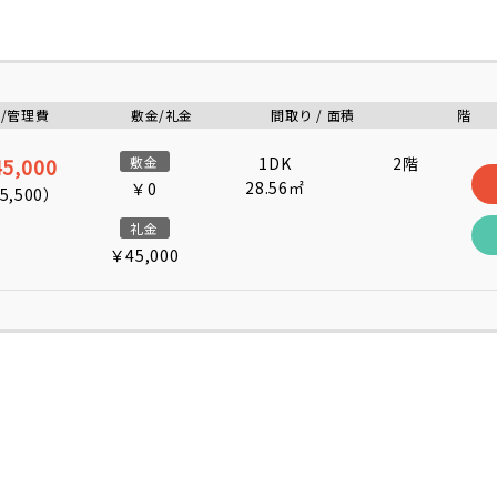
/管理費
敷金/礼金
間取り / 面積
階
5,000
敷金
1DK
2階
28.56㎡
￥0
5,500
）
礼金
￥45,000