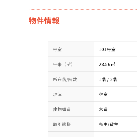
物件情報
号室
101号室
平米（㎡）
28.56㎡
所在階/階数
1階 / 2階
現況
空室
建物構造
木造
取引態様
売主/貸主