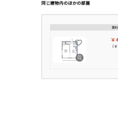
同じ建物内のほかの部屋
賃料
￥4
（
￥