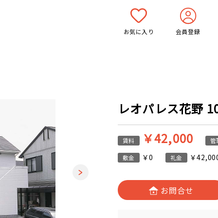
お気に入り
会員登録
レオパレス花野 101
￥42,000
賃料
管
￥0
￥42,00
敷金
礼金
お問合せ