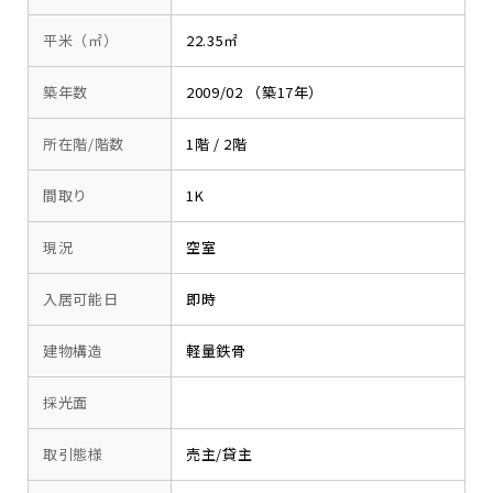
平米（㎡）
22.35㎡
築年数
2009/02 （築17年）
所在階/階数
1階 / 2階
間取り
1K
現況
空室
入居可能日
即時
建物構造
軽量鉄骨
採光面
取引態様
売主/貸主