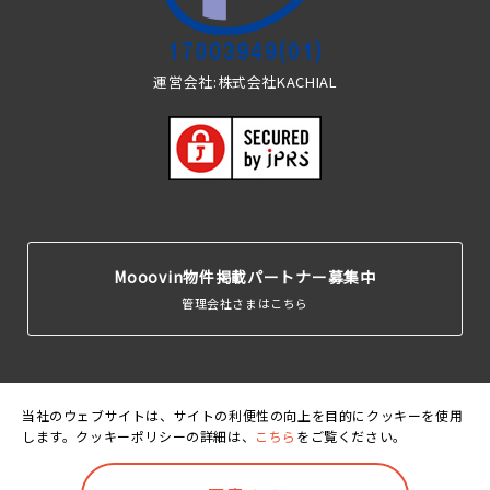
運営会社:株式会社KACHIAL
Mooovin物件掲載パートナー募集中
管理会社さまはこちら
当社のウェブサイトは、サイトの利便性の向上を目的にクッキーを使用
します。クッキーポリシーの詳細は、
こちら
をご覧ください。
運営会
利用規
個人情報保護
クッキーポリ
賃貸住宅居住者総
社
約
方針
シー
合保険
©Mooovin. All rights reserved.