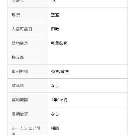
間取り
1K
現況
空室
入居可能日
即時
建物構造
軽量鉄骨
採光面
取引態様
売主/貸主
駐車場
なし
契約期間
2年0ヶ月
定期借家
なし
ルームシェア可
相談
否