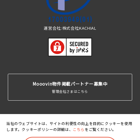
運営会社:株式会社KACHIAL
Mooovin物件掲載パートナー募集中
管理会社さまはこちら
当社のウェブサイトは、サイトの利便性の向上を目的にクッキーを使用
します。クッキーポリシーの詳細は、
こちら
をご覧ください。
運営会
利用規
個人情報保護
クッキーポリ
賃貸住宅居住者総
社
約
方針
シー
合保険