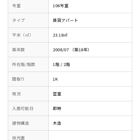
号室
106号室
タイプ
賃貸アパート
平米（㎡）
23.18㎡
築年数
2008/07 （築18年）
所在階/階数
1階 / 2階
間取り
1K
現況
空室
入居可能日
即時
建物構造
木造
採光面