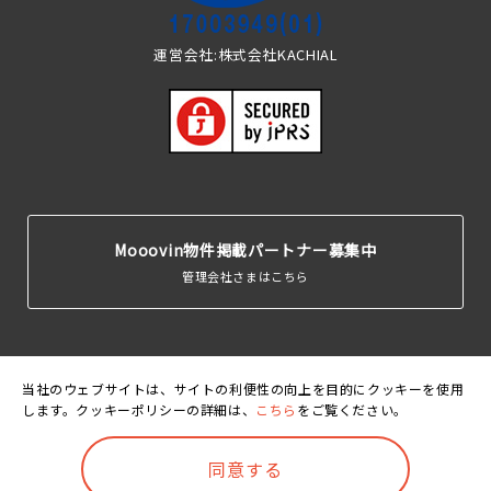
運営会社:株式会社KACHIAL
Mooovin物件掲載パートナー募集中
管理会社さまはこちら
当社のウェブサイトは、サイトの利便性の向上を目的にクッキーを使用
します。クッキーポリシーの詳細は、
こちら
をご覧ください。
運営会
利用規
個人情報保護
クッキーポリ
賃貸住宅居住者総
社
約
方針
シー
合保険
©Mooovin. All rights reserved.
同意する