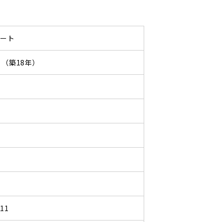
パート
10 （築18年）
111