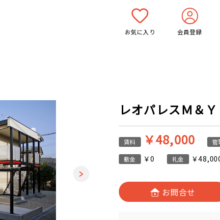
お気に入り
会員登録
レオパレスＭ＆Ｙ 1
￥48,000
賃料
管
￥0
￥48,00
敷金
礼金
お問合せ