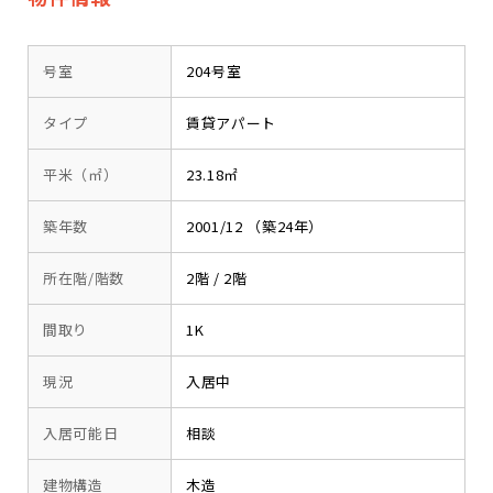
号室
204号室
タイプ
賃貸アパート
平米（㎡）
23.18㎡
築年数
2001/12 （築24年）
所在階/階数
2階 / 2階
間取り
1K
現況
入居中
入居可能日
相談
建物構造
木造