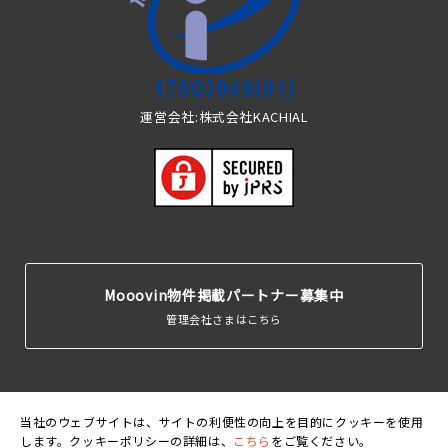
運営会社:株式会社KACHIAL
Mooovin物件掲載パートナー募集中
管理会社さまはこちら
当社のウェブサイトは、サイトの利便性の向上を目的にクッキーを使用
します。クッキーポリシーの詳細は、
こちら
をご覧ください。
運営会
利用規
個人情報保護
クッキーポリ
賃貸住宅居住者総