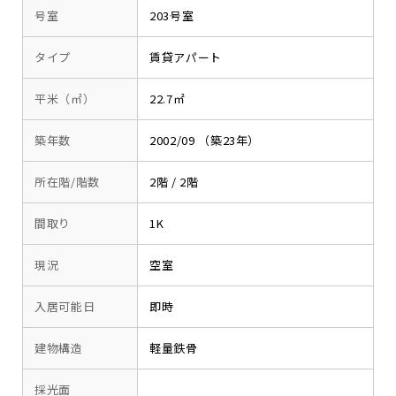
号室
203号室
タイプ
賃貸アパート
平米（㎡）
22.7㎡
築年数
2002/09 （築23年）
所在階/階数
2階 / 2階
間取り
1K
現況
空室
入居可能日
即時
建物構造
軽量鉄骨
採光面