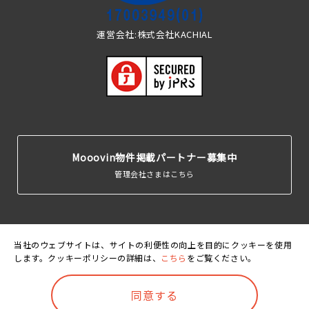
運営会社:株式会社KACHIAL
Mooovin物件掲載パートナー募集中
管理会社さまはこちら
当社のウェブサイトは、サイトの利便性の向上を目的にクッキーを使用
します。クッキーポリシーの詳細は、
こちら
をご覧ください。
運営会
利用規
個人情報保護
クッキーポリ
賃貸住宅居住者総
社
約
方針
シー
合保険
©Mooovin. All rights reserved.
同意する