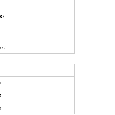
207
/28
0
0
0