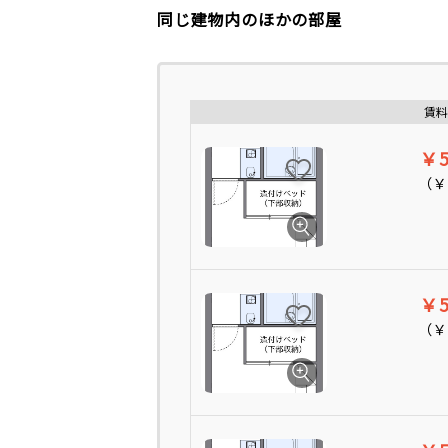
同じ建物内のほかの部屋
賃料
￥5
（
￥
￥5
（
￥