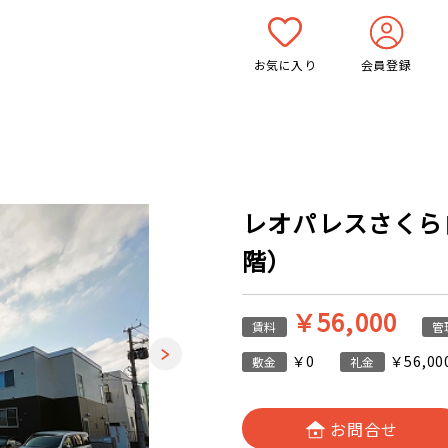
お気に入り
会員登録
レオパレスさくら白石
階）
￥56,000
賃料
管
￥0
￥56,00
敷金
礼金
お問合せ