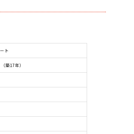
パート
02 （築17年）