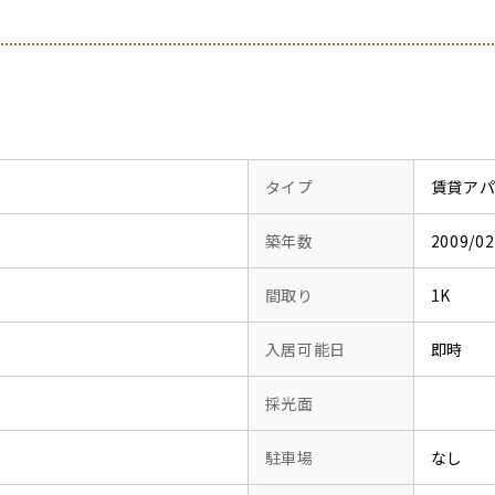
タイプ
賃貸ア
築年数
2009/
間取り
1K
入居可能日
即時
採光面
駐車場
なし