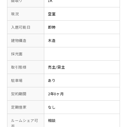
間取り
1K
現況
空室
入居可能日
即時
建物構造
木造
採光面
取引態様
売主/貸主
駐車場
あり
契約期間
2年0ヶ月
定期借家
なし
ルームシェア可
相談
否