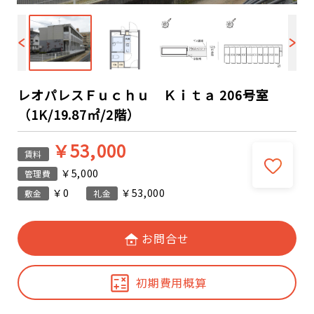
レオパレスＦｕｃｈｕ Ｋｉｔａ 206号室
（1K/19.87㎡/2階）
￥53,000
賃料
￥5,000
管理費
￥0
￥53,000
敷金
礼金
お問合せ
初期費用概算