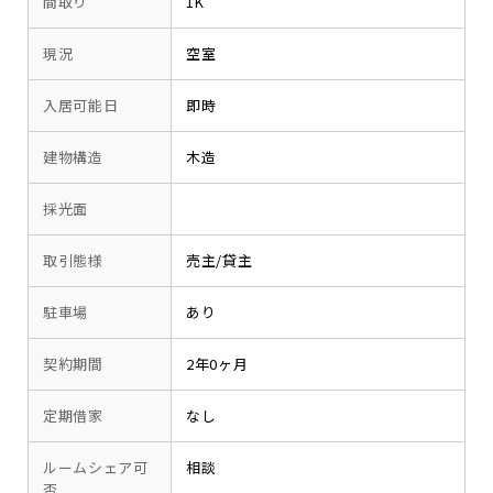
間取り
1K
現況
空室
入居可能日
即時
建物構造
木造
採光面
取引態様
売主/貸主
駐車場
あり
契約期間
2年0ヶ月
定期借家
なし
ルームシェア可
相談
否