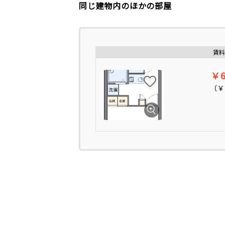
同じ建物内のほかの部屋
賃料
￥6
（
￥