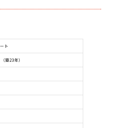
パート
07 （築23年）