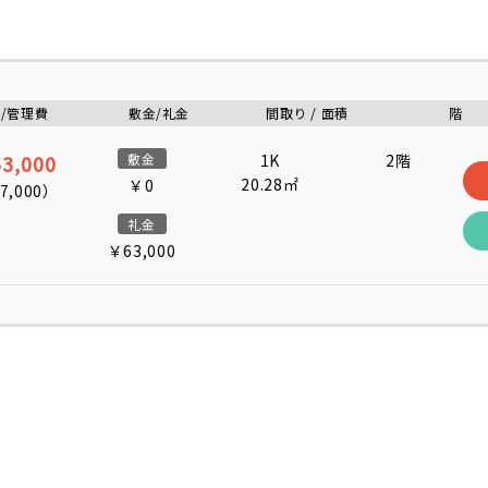
/管理費
敷金/礼金
間取り / 面積
階
3,000
敷金
1K
2階
20.28㎡
￥0
7,000
）
礼金
￥63,000