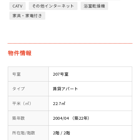
CATV
その他インターネット
浴室乾燥機
家具・家電付き
物件情報
号室
207号室
タイプ
賃貸アパート
平米（㎡）
22.7㎡
築年数
2004/04 （築22年）
所在階/階数
2階 / 2階