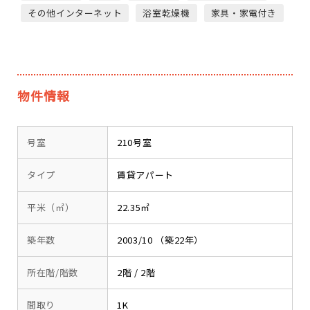
その他インターネット
浴室乾燥機
家具・家電付き
物件情報
号室
210号室
タイプ
賃貸アパート
平米（㎡）
22.35㎡
築年数
2003/10 （築22年）
所在階/階数
2階 / 2階
間取り
1K