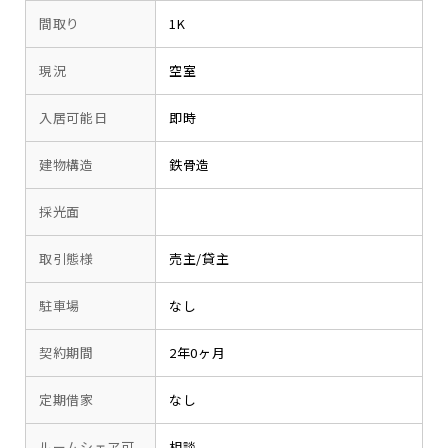
間取り
1K
現況
空室
入居可能日
即時
建物構造
鉄骨造
採光面
取引態様
売主/貸主
駐車場
なし
契約期間
2年0ヶ月
定期借家
なし
ルームシェア可
相談