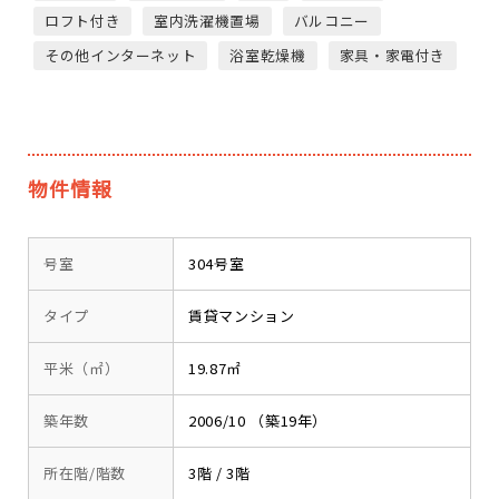
ロフト付き
室内洗濯機置場
バルコニー
その他インターネット
浴室乾燥機
家具・家電付き
物件情報
号室
304号室
タイプ
賃貸マンション
平米（㎡）
19.87㎡
築年数
2006/10 （築19年）
所在階/階数
3階 / 3階