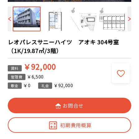
レオパレスサニーハイツ アオキ 304号室
（1K/19.87㎡/3階）
￥92,000
賃料
￥6,500
管理費
￥0
￥92,000
敷金
礼金
お問合せ
初期費用概算