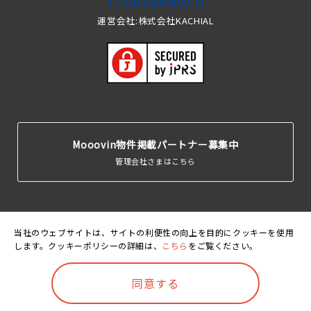
運営会社:株式会社KACHIAL
Mooovin物件掲載パートナー募集中
管理会社さまはこちら
当社のウェブサイトは、サイトの利便性の向上を目的にクッキーを使用
します。クッキーポリシーの詳細は、
こちら
をご覧ください。
運営会
利用規
個人情報保護
クッキーポリ
賃貸住宅居住者総
社
約
方針
シー
合保険
©Mooovin. All rights reserved.
同意する