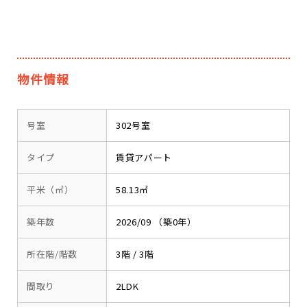
物件情報
号室
302号室
タイプ
賃貸アパート
平米（㎡）
58.13㎡
築年数
2026/09 （築0年）
所在階/階数
3階 / 3階
間取り
2LDK