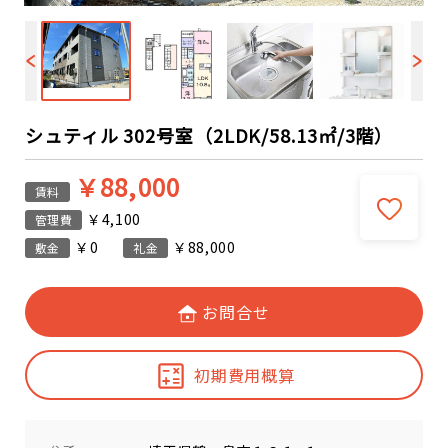
シュティル 302号室（2LDK/58.13㎡/3階）
￥88,000
賃料
￥4,100
管理費
￥0
￥88,000
敷金
礼金
お問合せ
初期費用概算