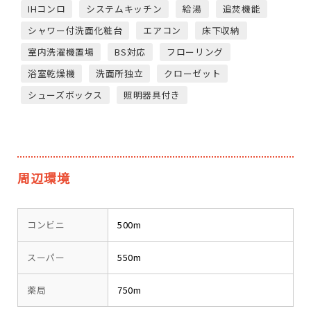
IHコンロ
システムキッチン
給湯
追焚機能
シャワー付洗面化粧台
エアコン
床下収納
室内洗濯機置場
BS対応
フローリング
浴室乾燥機
洗面所独立
クローゼット
シューズボックス
照明器具付き
周辺環境
コンビニ
500m
スーパー
550m
薬局
750m