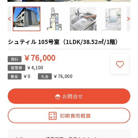
シュティル 105号室（1LDK/38.52㎡/1階）
￥76,000
賃料
￥4,100
管理費
￥0
￥76,000
敷金
礼金
お問合せ
初期費用概算