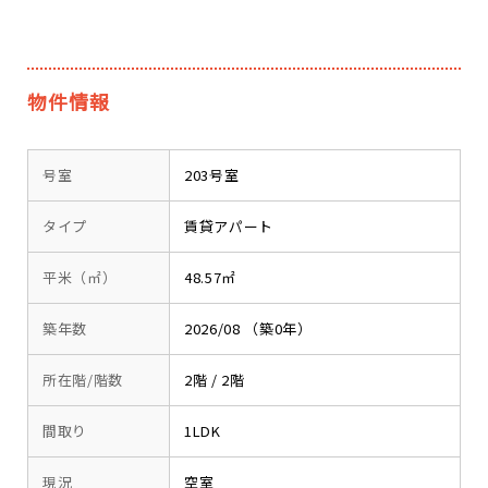
物件情報
号室
203号室
タイプ
賃貸アパート
平米（㎡）
48.57㎡
築年数
2026/08 （築0年）
所在階/階数
2階 / 2階
間取り
1LDK
現況
空室