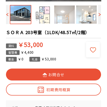
ＳＯＲＡ 203号室（1LDK/48.57㎡/2階）
￥53,000
賃料
￥4,400
管理費
￥0
￥53,000
敷金
礼金
お問合せ
初期費用概算