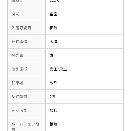
間取り
2LDK
現況
空室
入居可能日
相談
建物構造
木造
採光面
東
取引態様
売主/貸主
駐車場
あり
契約期間
2年
定期借家
なし
ルームシェア可
相談
否