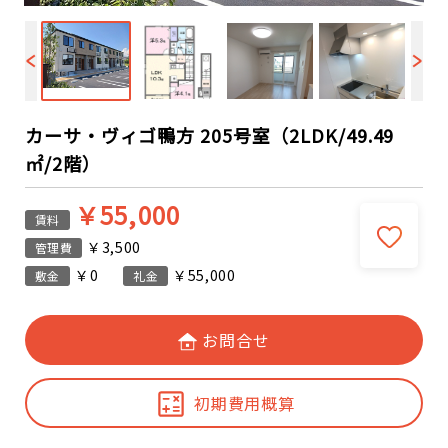
カーサ・ヴィゴ鴨方 205号室（2LDK/49.49
㎡/2階）
￥55,000
賃料
￥3,500
管理費
￥0
￥55,000
敷金
礼金
お問合せ
初期費用概算