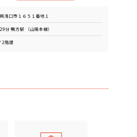
県浅口市１６５１番地１
29分 鴨方駅 （山陽本線）
/ 2階建