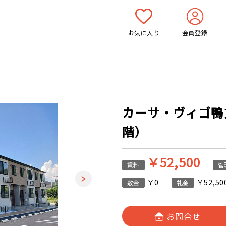
お気に入り
会員登録
カーサ・ヴィゴ鴨方 1
階）
￥52,500
賃料
管
￥0
￥52,50
敷金
礼金
お問合せ