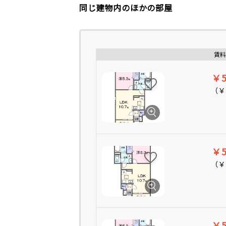
同じ建物内のほかの部屋
賃料
￥5
（
￥
￥5
（
￥
￥5