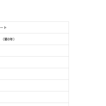
パート
08 （築0年）