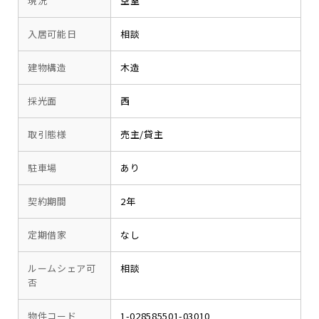
現況
空室
入居可能日
相談
建物構造
木造
採光面
西
取引態様
売主/貸主
駐車場
あり
契約期間
2年
定期借家
なし
ルームシェア可
相談
否
物件コード
1-028585501-03010