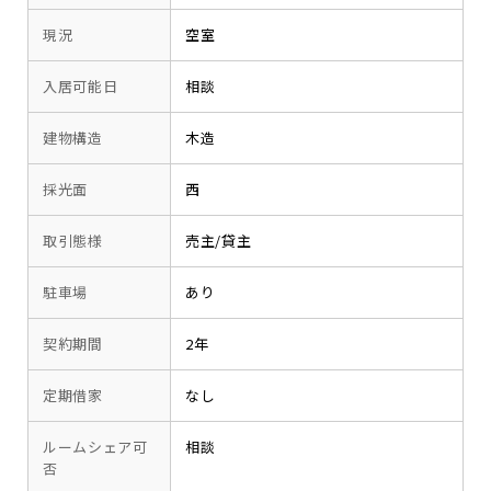
現況
空室
入居可能日
相談
建物構造
木造
採光面
西
取引態様
売主/貸主
駐車場
あり
契約期間
2年
定期借家
なし
ルームシェア可
相談
否