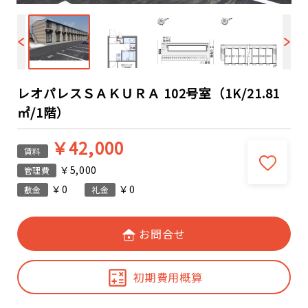
レオパレスＳＡＫＵＲＡ 102号室（1K/21.81
㎡/1階）
￥42,000
賃料
￥5,000
管理費
￥0
￥0
敷金
礼金
お問合せ
初期費用概算