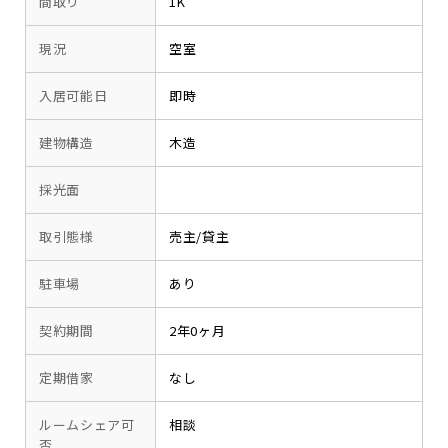
間取り
1K
現況
空室
入居可能日
即時
建物構造
木造
採光面
取引態様
売主/貸主
駐車場
あり
契約期間
2年0ヶ月
定期借家
なし
ルームシェア可
相談
否