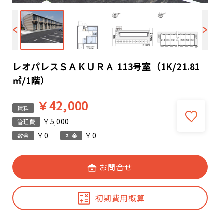
レオパレスＳＡＫＵＲＡ 113号室（1K/21.81
㎡/1階）
￥42,000
賃料
￥5,000
管理費
￥0
￥0
敷金
礼金
お問合せ
初期費用概算