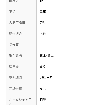
間取り
1K
現況
空室
入居可能日
即時
建物構造
木造
採光面
取引態様
売主/貸主
駐車場
あり
契約期間
2年0ヶ月
定期借家
なし
ルームシェア可
相談
否