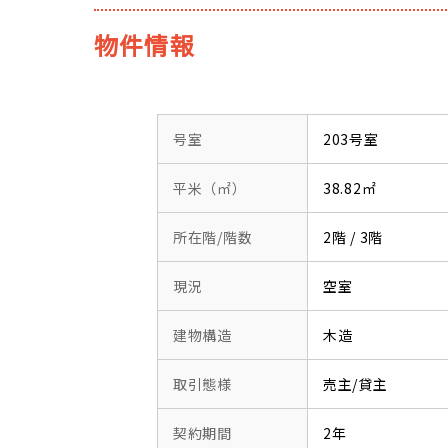
物件情報
号室
203号室
平米（㎡）
38.82㎡
所在階/階数
2階 / 3階
現況
空室
建物構造
木造
取引態様
売主/貸主
契約期間
2年