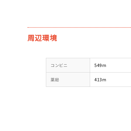
周辺環境
コンビニ
549m
薬局
413m