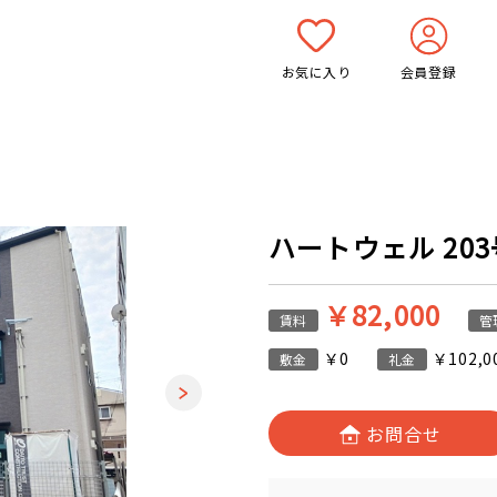
お気に入り
会員登録
ハートウェル 203号
￥82,000
賃料
管
￥0
￥102,0
敷金
礼金
お問合せ