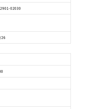
82901-02030
/26
00