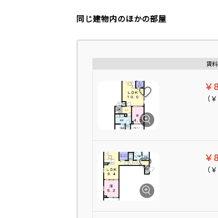
同じ建物内のほかの部屋
賃料
￥8
（
￥
￥8
（
￥