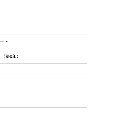
パート
09 （築0年）