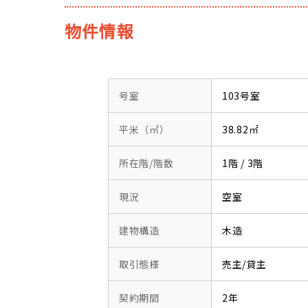
物件情報
号室
103号室
平米（㎡）
38.82㎡
所在階/階数
1階 / 3階
現況
空室
建物構造
木造
取引態様
売主/貸主
契約期間
2年