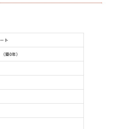
パート
09 （築0年）