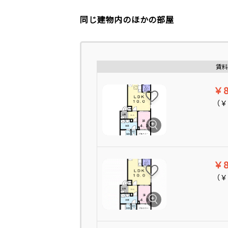
同じ建物内のほかの部屋
賃料
￥8
（
￥
￥8
（
￥