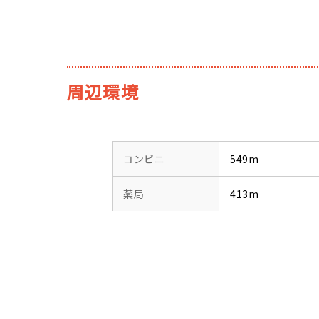
周辺環境
コンビニ
549m
薬局
413m