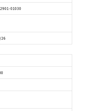
82901-01030
/26
00