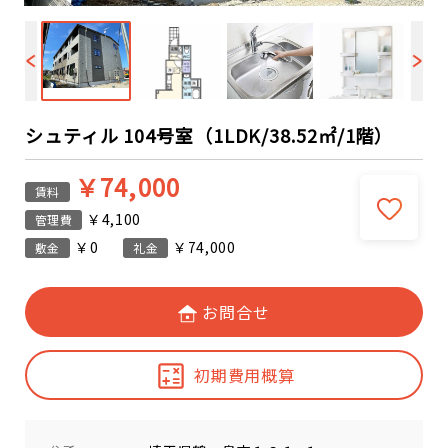
シュティル 104号室（1LDK/38.52㎡/1階）
￥74,000
賃料
￥4,100
管理費
￥0
￥74,000
敷金
礼金
お問合せ
初期費用概算