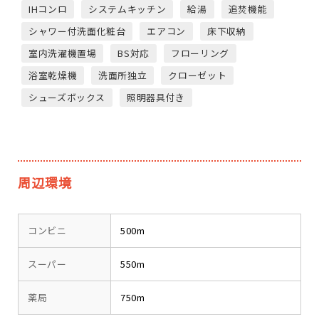
IHコンロ
システムキッチン
給湯
追焚機能
シャワー付洗面化粧台
エアコン
床下収納
室内洗濯機置場
BS対応
フローリング
浴室乾燥機
洗面所独立
クローゼット
シューズボックス
照明器具付き
周辺環境
コンビニ
500m
スーパー
550m
薬局
750m