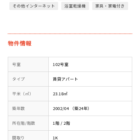
その他インターネット
浴室乾燥機
家具・家電付き
物件情報
号室
102号室
タイプ
賃貸アパート
平米（㎡）
23.18㎡
築年数
2002/04 （築24年）
所在階/階数
1階 / 2階
間取り
1K