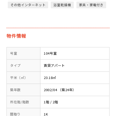
その他インターネット
浴室乾燥機
家具・家電付き
物件情報
号室
104号室
タイプ
賃貸アパート
平米（㎡）
23.18㎡
築年数
2002/04 （築24年）
所在階/階数
1階 / 2階
間取り
1K